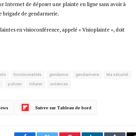
r Internet de déposer une plainte en ligne sans avoir à
e brigade de gendarmerie.
aintes en visioconférence, appelé « Visioplainte », doit
ils
fonctionnalités
gendarme
gendarmerie
Ma sécurité
s
policier
tchater
violences
News
Suivre sur Tableau de bord