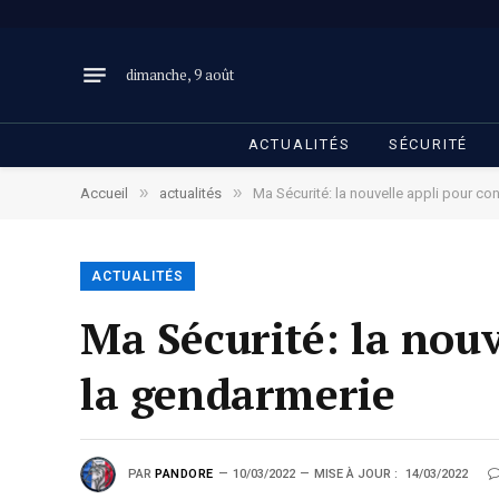
dimanche, 9 août
ACTUALITÉS
SÉCURITÉ
»
»
Accueil
actualités
Ma Sécurité: la nouvelle appli pour con
ACTUALITÉS
Ma Sécurité: la nouv
la gendarmerie
PAR
PANDORE
10/03/2022
MISE À JOUR :
14/03/2022