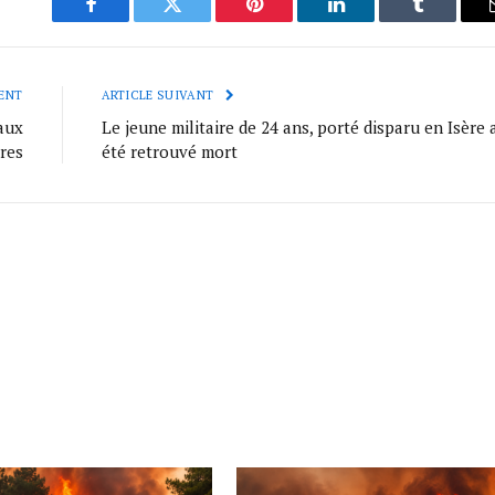
Facebook
Twitter
Pinterest
LinkedIn
Tumblr
ENT
ARTICLE SUIVANT
aux
Le jeune militaire de 24 ans, porté disparu en Isère 
ères
été retrouvé mort