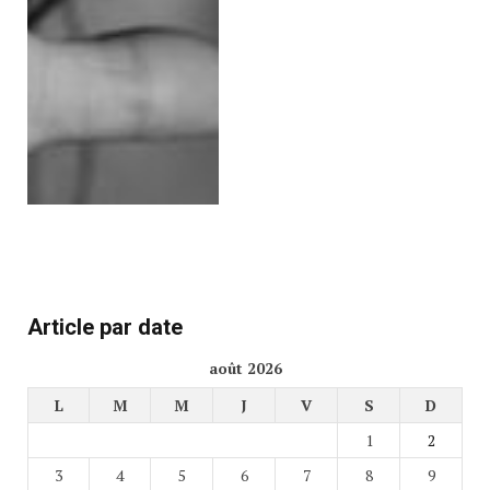
Article par date
août 2026
L
M
M
J
V
S
D
1
2
3
4
5
6
7
8
9