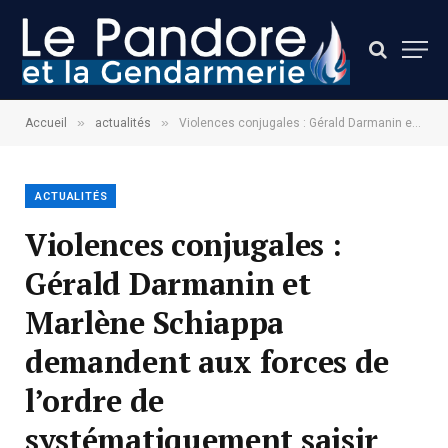
»
»
Accueil
actualités
Violences conjugales : Gérald Darmanin et Marlène Schiappa demandent aux forces de l’ordre de systématiquement saisir les armes des conjoints violents dès la plainte
ACTUALITÉS
Violences conjugales :
Gérald Darmanin et
Marlène Schiappa
demandent aux forces de
l’ordre de
systématiquement saisir