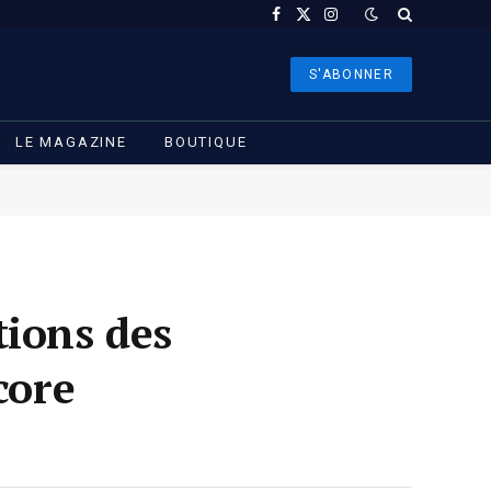
Facebook
X
Instagram
(Twitter)
S'ABONNER
LE MAGAZINE
BOUTIQUE
tions des
core