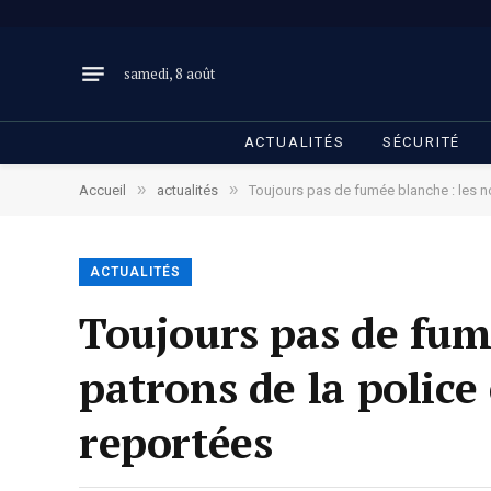
samedi, 8 août
ACTUALITÉS
SÉCURITÉ
»
»
Accueil
actualités
Toujours pas de fumée blanche : les n
ACTUALITÉS
Toujours pas de fum
patrons de la police
reportées