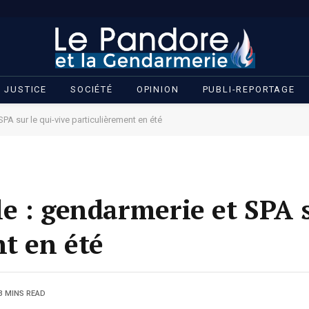
JUSTICE
SOCIÉTÉ
OPINION
PUBLI-REPORTAGE
PA sur le qui-vive particulièrement en été
e : gendarmerie et SPA s
t en été
3 MINS READ