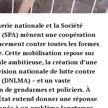
erie nationale et la Société
x (SPA) mènent une coopération
cacement contre toutes les formes
. Cette mobilisation repose sur
e ambitieuse, la création d’une
ivision nationale de lutte contre
e (DNLMA) – et un vaste
 de gendarmes et policiers. À
l’État entend donner une réponse
donnée à un problème longtemps