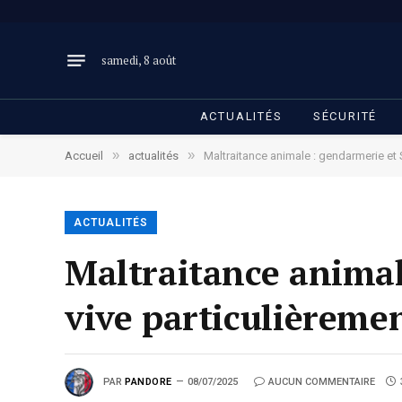
samedi, 8 août
ACTUALITÉS
SÉCURITÉ
»
»
Accueil
actualités
Maltraitance animale : gendarmerie et S
ACTUALITÉS
Maltraitance animal
vive particulièremen
PAR
PANDORE
08/07/2025
AUCUN COMMENTAIRE