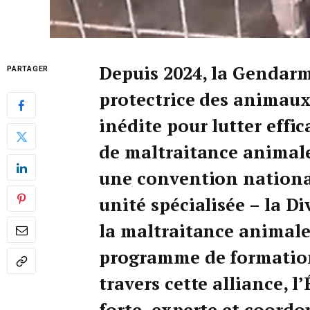
Depuis 2024, la Gendarm
PARTAGER
protectrice des animau
inédite pour lutter effi
de maltraitance animale
une convention national
unité spécialisée – la D
la maltraitance animal
programme de formation
travers cette alliance, 
forte, experte et coor