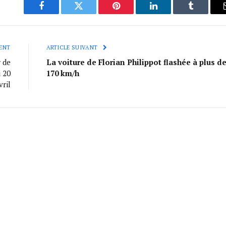
Facebook
Twitter
Pinterest
LinkedIn
Tumblr
ENT
ARTICLE SUIVANT
 de
La voiture de Florian Philippot flashée à plus d
 20
170 km/h
vril