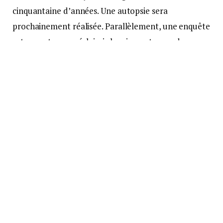
cinquantaine d’années. Une autopsie sera
prochainement réalisée. Parallèlement, une enquête
est ouverte pour éclaircir les circonstances de ce
drame. Elle est confiée à la Section de Recherche de
la Gendarmerie de Caen.
accident
Bayeux
Calvados
gendarme
gendarmerie nationale
gendarmes
Jeep
vehicule gendarme
Suivre sur Google News
Suivre sur Tableau de bord