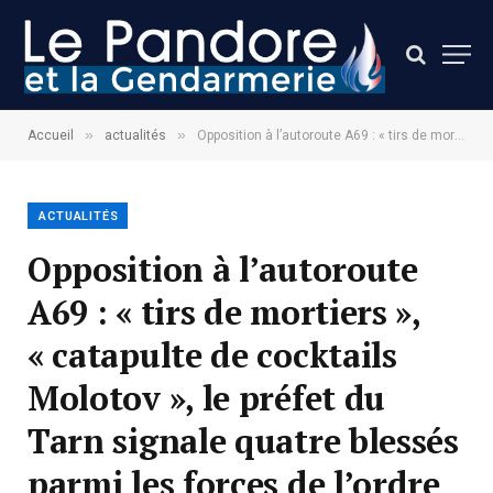
»
»
Accueil
actualités
Opposition à l’autoroute A69 : « tirs de mortiers », « catapulte de cocktails Molotov », le préfet du Tarn signale quatre blessés parmi les forces de l’ordre et trois manifestants touchés
ACTUALITÉS
Opposition à l’autoroute
A69 : « tirs de mortiers »,
« catapulte de cocktails
Molotov », le préfet du
Tarn signale quatre blessés
parmi les forces de l’ordre