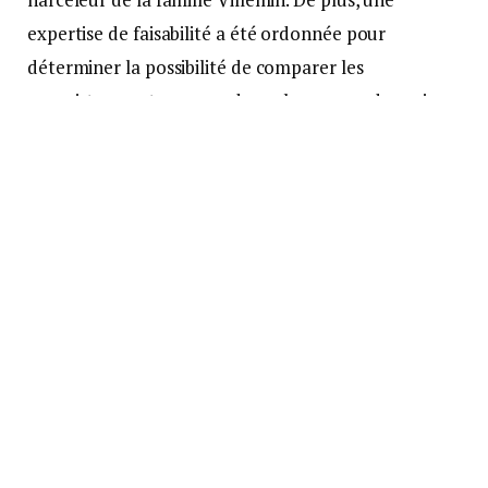
expertise de faisabilité a été ordonnée pour
déterminer la possibilité de comparer les
enregistrements vocaux du corbeau avec des voix
potentielles dans le dossier.
« L’importance des nouvelles
analyses »
Les avocats des parents de Grégory ont souligné
l’importance de ces nouvelles analyses pour tenter
d’approcher la vérité dans cette affaire complexe.
Ils ont exprimé leur satisfaction quant à l’obtention
de ces nouvelles expertises, mettant en avant le
progrès de la science dans les techniques d’analyse