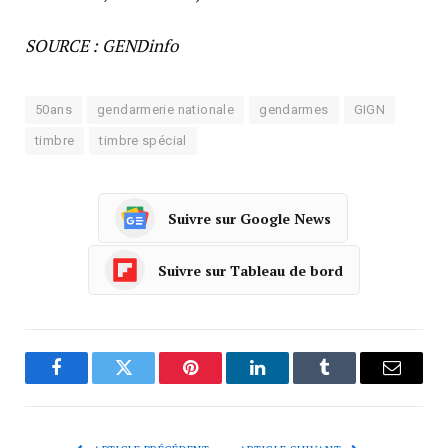
SOURCE : GENDinfo
50ans
gendarmerie nationale
gendarmes
GIGN
timbre
timbre spécial
Suivre sur Google News
Suivre sur Tableau de bord
Facebook
Twitter
Pinterest
LinkedIn
Tumblr
Courrie