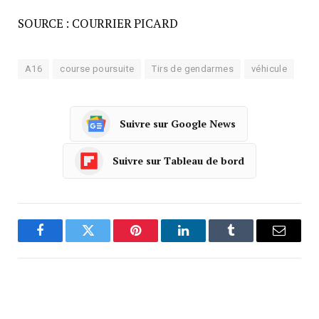
SOURCE : COURRIER PICARD
A16
course poursuite
Tirs de gendarmes
véhicule
Suivre sur Google News
Suivre sur Tableau de bord
Facebook
Twitter
Pinterest
LinkedIn
Tumblr
Courrie
ARTICLE PRÉCÉDENT
ARTICLE SUIVANT
Nouvelle Calédonie
Un timbre bientôt en vente à