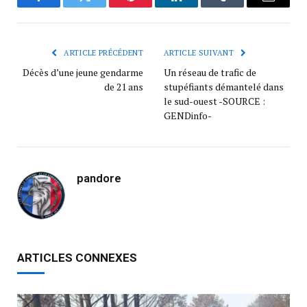
Facebook
Twitter
Pinterest
LinkedIn
Tumblr
Courrie
ARTICLE PRÉCÉDENT
ARTICLE SUIVANT
Décès d’une jeune gendarme
Un réseau de trafic de
de 21 ans
stupéfiants démantelé dans
le sud-ouest -SOURCE :
GENDinfo-
pandore
ARTICLES CONNEXES