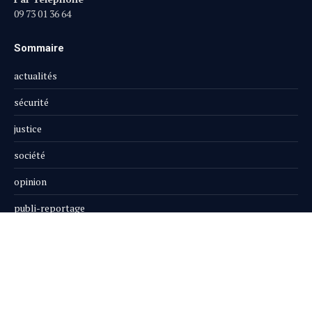
09 73 01 36 64
Sommaire
actualités
sécurité
justice
société
opinion
publi-reportage
Le Magazine
Boutique