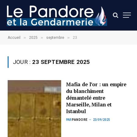
»
»
»
Accueil
2025
septembre
23
JOUR :
23 SEPTEMBRE 2025
Mafia de l’or : un empire
du blanchiment
démantelé entre
Marseille, Milan et
Istanbul
PAR
PANDORE
23/09/2025