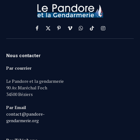
Facebook
X
Pinterest
Vimeo
WhatsApp
TikTok
Instagram
(Twitter)
Nous contacter
Par courrier
Le Pandore et la gendarmerie
90 Av. Maréchal Foch
34500 Béziers
Par Email
contact@pandore-
gendarmerie.org