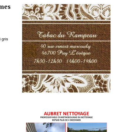
rmes
 gris