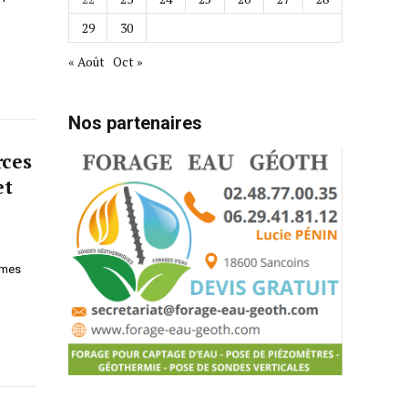
29
30
« Août
Oct »
Nos partenaires
rces
et
rmes