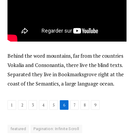
Behind the word mountains, far from the countries
Vokalia and Consonantia, there live the blind texts.
Separated they live in Bookmarksgrove right at the
coast of the Semantics, a large language ocean.
1
2
3
4
5
6
7
8
9
featured
Pagination: Infinite Scroll