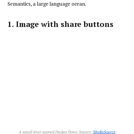
Semantics, a large language ocean.
1. Image with share buttons
A small river named Duden flows. Source:
MediaSource
Far far away, behind the word mountains, far from
the countries Vokalia and Consonantia, there live
the blind texts. Separated they live in
Bookmarksgrove right at the coast of the
Semantics, a large language ocean.
1
2
3
4
5
6
7
8
9