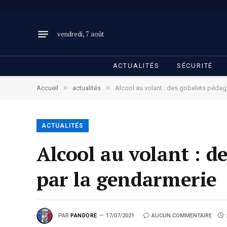
vendredi, 7 août
ACTUALITÉS
SÉCURITÉ
»
»
Accueil
actualités
Alcool au volant : des gobelets pédag
ACTUALITÉS
Alcool au volant : d
par la gendarmerie
PAR
PANDORE
17/07/2021
AUCUN COMMENTAIRE