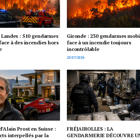
t Landes : 510 gendarmes
Gironde : 230 gendarmes mobi
face à des incendies hors
face à un incendie toujours
e
incontrôlable
23/07/2026
’Alain Prost en Suisse :
FRÉJAIROLLES : LA
cts interpellés par la
GENDARMERIE DÉCOUVRE U