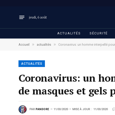
jeudi, 6 août
ACTUALITÉS
SÉCURITÉ
»
»
Accueil
actualités
Coronavirus: un homme interpellé pou
ACTUALITÉS
Coronavirus: un ho
de masques et gels 
PAR
PANDORE
11/03/2020
MISE À JOUR :
11/03/2020