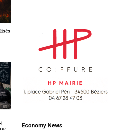
lisés
N
Economy News
DE