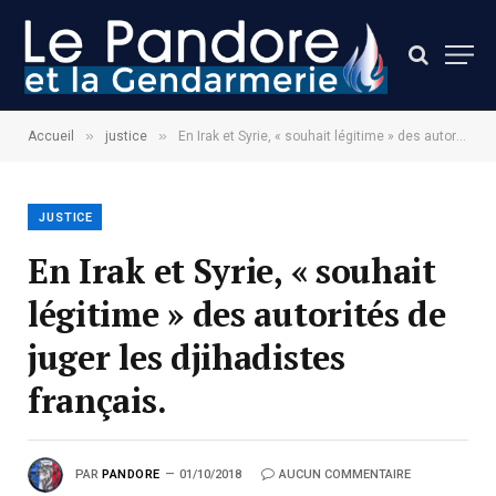
»
»
Accueil
justice
En Irak et Syrie, « souhait légitime » des autorités de juger les djihadistes français.
JUSTICE
En Irak et Syrie, « souhait
légitime » des autorités de
juger les djihadistes
français.
PAR
PANDORE
01/10/2018
AUCUN COMMENTAIRE