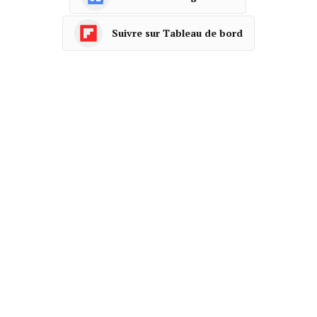
Suivre sur Tableau de bord
Facebook
Twitter
Pinterest
LinkedIn
Tumblr
Courrie
ARTICLE PRÉCÉDENT
ARTICLE SUIVANT
Jean-Vincent Placé
Faux notaires : cette arnaque
condamné à 5000 euros
a déjà fait des dizaines de
d’amende pour harcèlement
victimes en France.
pandore