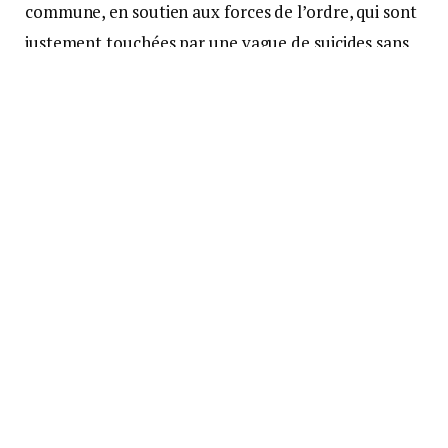
commune, en soutien aux forces de l’ordre, qui sont
justement touchées par une vague de suicides sans
précédent depuis le début de l’année.
Réactions
immédiates
Le parquet de Brest ouvre aussitôt une enquête
pour « dégradations graves sur un bien d’utilité
publique » et « outrages sur personnes dépositaires
de l’autorité publique ». La Brigade de recherches
(B.R.) de Plourin-lès-Morlaix est saisie. Avant que les
inscriptions ne soient effacées par les services
techniques de la commune, des photos et des
prélèvements sont réalisés et transmis à
l’IRCGN
.
Les enquêteurs cherchent du côté des activistes