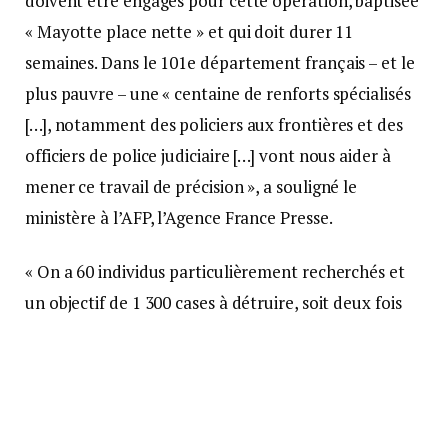
doivent être engagés pour cette opération, baptisée
« Mayotte place nette » et qui doit durer 11
semaines. Dans le 101e département français – et le
plus pauvre – une « centaine de renforts spécialisés
[…], notamment des policiers aux frontières et des
officiers de police judiciaire […] vont nous aider à
mener ce travail de précision », a souligné le
ministère à l’AFP, l’Agence France Presse.
« On a 60 individus particulièrement recherchés et
un objectif de 1 300 cases à détruire, soit deux fois
plus que ce qu’a permis de faire Wuambushu 1 », a-t-
il ajouté. Une enveloppe de cinq millions d’euros a
été débloquée pour l’hébergement d’urgence des
migrants interpellés dans le cadre de l’opération.