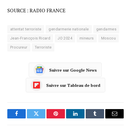
SOURCE : RADIO FRANCE
attentat terroriste
gendarmerie nationale
gendarmes
Jean-Francçois Ricard
JO 2024
mineurs
Moscou
Procureur
Terroriste
Suivre sur Google News
Suivre sur Tableau de bord
Facebook
Twitter
Pinterest
LinkedIn
Tumblr
Courrie