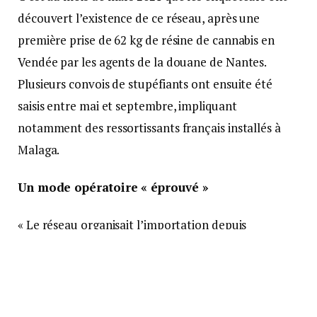
découvert l’existence de ce réseau, après une
première prise de 62 kg de résine de cannabis en
Vendée par les agents de la douane de Nantes.
Plusieurs convois de stupéfiants ont ensuite été
saisis entre mai et septembre, impliquant
notamment des ressortissants français installés à
Malaga.
Un mode opératoire « éprouvé »
« Le réseau organisait l’importation depuis
l’Espagne vers l’Ouest de la France (arc Vendée-
Bretagne) selon un mode opératoire éprouvé, par
voie routière en multipliant les trajets avec des
véhicules « ouvreurs » et des véhicules « porteurs »,