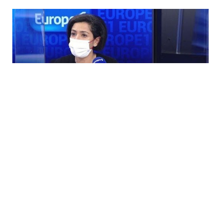
la secrétaire d’État, Sarah El Haïry a précisé les contours du SNU
lancé en 2020 sur le plateau de Europe 1
Un engagement civil ou
militaire ensuite
« Il faut un débat parlementaire dit la ministre. Nous