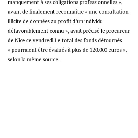
manquement à ses obligations professionnelles »,
avant de finalement reconnaître « une consultation
illicite de données au profit d’un individu
défavorablement connu », avait précisé le procureur
de Nice ce vendredi.Le total des fonds détournés
« pourraient être évalués à plus de 120.000 euros »,
selon la même source.
Onze infractions retenues
Les deux juges d’instruction co-saisis ont retenu
onze infractions parmi les 20 présentes dans
l’information judiciaire: faux en écriture publique
par un dépositaire de l’autorité publique, usage de
faux, détournement de fonds publics par une