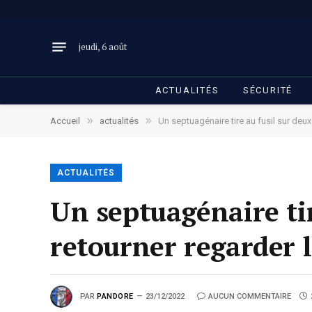
jeudi, 6 août
ACTUALITÉS
SÉCURITÉ
»
»
Accueil
actualités
Un septuagénaire tire au fusil sur deu
ACTUALITÉS
Un septuagénaire tir
retourner regarder 
PAR
PANDORE
23/12/2022
AUCUN COMMENTAIRE