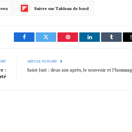
News
Suivre sur Tableau de bord
Facebook
Twitter
Pinterest
LinkedIn
Tumblr
ENT
ARTICLE SUIVANT
e :
Saint-Just : deux ans après, le souvenir et l’homma
rté