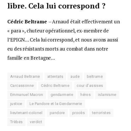
libre. Cela lui correspond ?
Cédric Beltrame
– Arnaud était effectivement un
« para », chuteur opérationnel, ex-membre de
l’EPIGN… Cela lui correspond, et nous avons aussi
eu des résistants morts au combat dans notre
famille en Bretagne…
Arnaud Beltrame
attentats
aude
beltrame
Carcassonne
Cédric Beltrame
cour d’assises
Emmanuel Macron
gendarmerie
héros
islamisme
justice
Le Pandore et la Gendarmerie
lieutenant-colonel
pandore
procès
terroristes
Trèbes
verdict