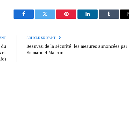
Facebook
Twitter
Pinterest
LinkedIn
Tumblr
ENT
ARTICLE SUIVANT
 du
Beauvau de la sécurité: les mesures annoncées par
 et
Emmanuel Macron
fo)