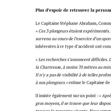
Plus d’espoir de retrouver la person
Le Capitaine Stéphane Abraham, Comman
« Ces 3 plongeurs étaient expérimentés.
survenu au cours de l’exercice d’un sport
inhérentes à ce type d’accident ont co
« Les recherches s’annoncent difficiles. 
la Chartreuse, à moins 70 mètres au min
Il n’y a pas de visibilité à de telles prof
à nos plongeurs »
estime le Capitaine de
Il insiste également sur un point :
« Aprè
gros moyens, il se trouve que leur disposi
trouver la personne vivante. Nous somm