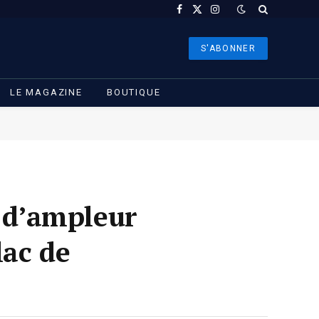
Facebook
X
Instagram
(Twitter)
S'ABONNER
LE MAGAZINE
BOUTIQUE
n d’ampleur
lac de