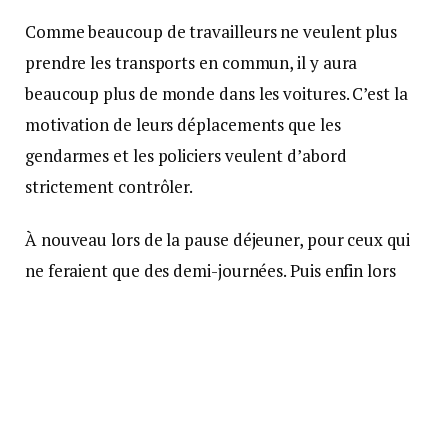
Comme beaucoup de travailleurs ne veulent plus
prendre les transports en commun, il y aura
beaucoup plus de monde dans les voitures. C’est la
motivation de leurs déplacements que les
gendarmes et les policiers veulent d’abord
strictement contrôler.
À nouveau lors de la pause déjeuner, pour ceux qui
ne feraient que des demi-journées. Puis enfin lors
des retours en fin d’après-midi et début de soirée.
Là encore, si la pédagogie a en premier lieu primé,
c’est à présent au Ronds-points, nationales, sorties
d’autoroute, tous les points de passage obligés vers
et à la sortie des grandes agglomérations qui seront