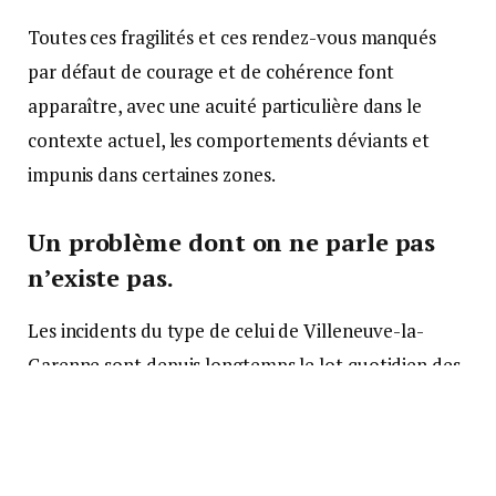
Toutes ces fragilités et ces rendez-vous manqués
par défaut de courage et de cohérence font
apparaître, avec une acuité particulière dans le
contexte actuel, les comportements déviants et
impunis dans certaines zones.
Un problème dont on ne parle pas
n’existe pas.
Les incidents du type de celui de Villeneuve-la-
Garenne sont depuis longtemps le lot quotidien des
forces de sécurité dans certaines zones de nos villes.
Mais l’omerta et la bien pensance sont à l’œuvre
dans notre pays. C’est un effet du principe selon