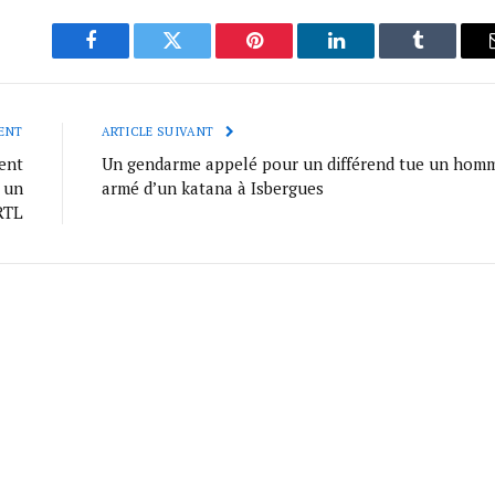
Facebook
Twitter
Pinterest
LinkedIn
Tumblr
ENT
ARTICLE SUIVANT
ent
Un gendarme appelé pour un différend tue un hom
 un
armé d’un katana à Isbergues
RTL