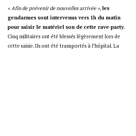
« Afin de prévenir de nouvelles arrivée »
,
les
gendarmes sont intervenus vers 1h du matin
pour saisir le matériel son de cette rave-party
.
Cinq militaires ont été blessés légèrement lors de
cette saisie. Ils ont été transportés à l’hôpital. La
gendarmerie a pu constater plus de 300 infractions
covid, 4 infractions pour détention de stupéfiants et
2 délits de conduites sous stupéfiants. Aucune
interpellation n’a eu lieu.La préfecture rappelle que.
« Police et gendarmerie (sont) mobilisées tout le
week-end pour assurer le maintien de l’ordre public
et le respect de ces dispositions »
.
Crédit photo : actu-orange.fr