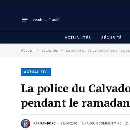
vendredi, 7 août
ACTUALITÉS
SÉCURITÉ
»
»
Accueil
actualités
La police du Calvados invitée à ne pas
ACTUALITÉS
La police du Calvado
pendant le ramada
PAR
PANDORE
27/04/2020
AUCUN COMMENTAIRE