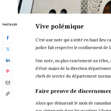
Vive polémique
PARTAGER
C’est une note qui a irrité en haut lieu ca
police fait respecter le confinement de 
Une note, ou plus exactement un télex, 
d’état-major de la direction départemen
chefs de service du département norma
Faire preuve de discerneme
Alors que démarrait le mois de ramadan,
pas «intervenir dans les quartiers à for