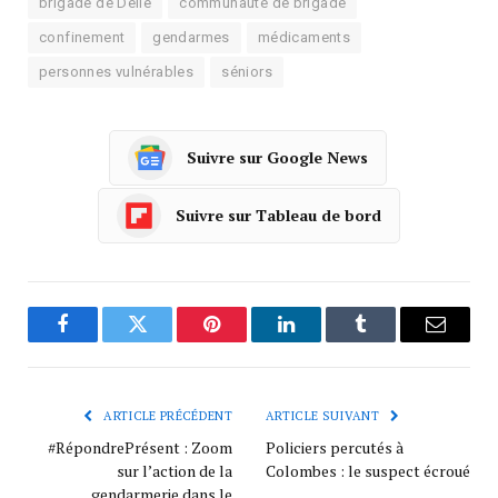
brigade de Delle
communauté de brigade
confinement
gendarmes
médicaments
personnes vulnérables
séniors
Suivre sur Google News
Suivre sur Tableau de bord
Facebook
Twitter
Pinterest
LinkedIn
Tumblr
Courrie
ARTICLE PRÉCÉDENT
ARTICLE SUIVANT
#RépondrePrésent : Zoom
Policiers percutés à
sur l’action de la
Colombes : le suspect écroué
gendarmerie dans le