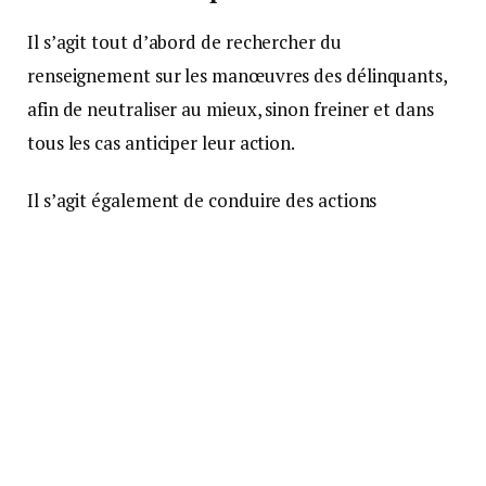
Il s’agit tout d’abord de rechercher du
renseignement sur les manœuvres des délinquants,
afin de neutraliser au mieux, sinon freiner et dans
tous les cas anticiper leur action.
Il s’agit également de conduire des actions
d’information et de prévention à destination de
publics vulnérables et sensibles et de faciliter la
diffusion de « gestes barrières cyber », dans le cadre
de l’opération #RépondrePrésent.
Plus d’un millier d’incidents « cyber
»