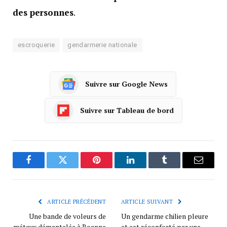
des personnes
.
escroquerie
gendarmerie nationale
Suivre sur Google News
Suivre sur Tableau de bord
Facebook
Twitter
Pinterest
LinkedIn
Tumblr
Courrie
ARTICLE PRÉCÉDENT
ARTICLE SUIVANT
Une bande de voleurs de
Un gendarme chilien pleure
métaux démantelée à Roanne
et est réconforté par une