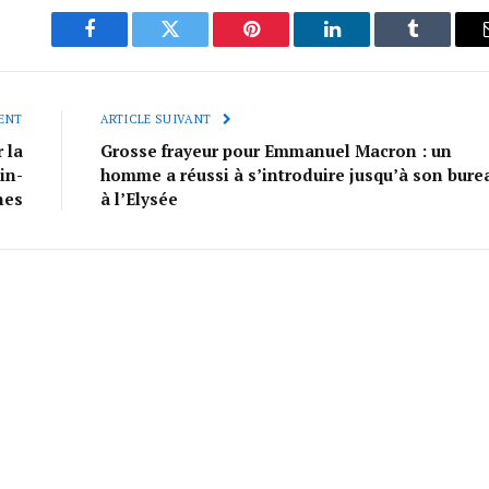
Facebook
Twitter
Pinterest
LinkedIn
Tumblr
ENT
ARTICLE SUIVANT
 la
Grosse frayeur pour Emmanuel Macron : un
in-
homme a réussi à s’introduire jusqu’à son bure
ne
s
à l’Elysée