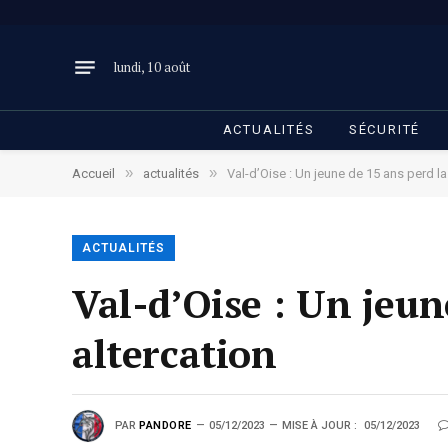
lundi, 10 août
ACTUALITÉS
SÉCURITÉ
»
»
Accueil
actualités
Val-d’Oise : Un jeune de 15 ans perd la 
ACTUALITÉS
Val-d’Oise : Un jeun
altercation
PAR
PANDORE
05/12/2023
MISE À JOUR :
05/12/2023