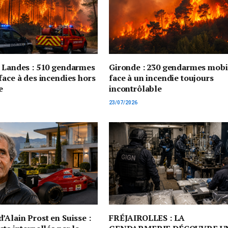
t Landes : 510 gendarmes
Gironde : 230 gendarmes mobi
face à des incendies hors
face à un incendie toujours
e
incontrôlable
23/07/2026
’Alain Prost en Suisse :
FRÉJAIROLLES : LA