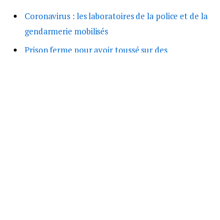
Coronavirus : les laboratoires de la police et de la
gendarmerie mobilisés
Prison ferme pour avoir toussé sur des
gendarmes
Femmes de Forces de l’Ordre en colère
Contrôlée, elle tousse au nez des gendarmes
GendLifeTv, la chaîne Youtube pour mieux vivre
le confinement
Le journal Le Pandore et la Gendarmerie, adresse
ses sincères condoléances à sa famille, ses amis, ses
proches, et naturellement ses collègues.