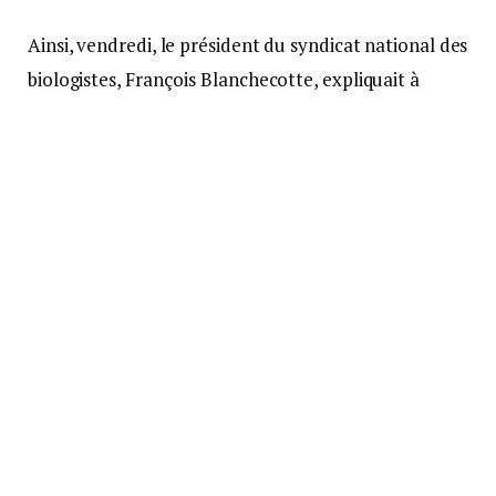
Ainsi, vendredi, le président du syndicat national des
biologistes, François Blanchecotte, expliquait à
franceinfo
qu’organiser des dépistages était
« quasiment la seule » méthode pour sortir les
Français du confinement.
UN RESEAU DE 4000 LABORATOIRES
« ll faut préparer les Français, à ce qu’on sache s’ils
ont contracté le virus ou pas, qu’ils aient eu des
symptômes ou pas », expliquait le scientifique pour
qui le réseau de quelque 4 000 laboratoires en
France « peut nous permettre de dépister les
Français en grand nombre ».