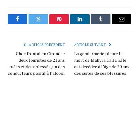
Facebook
Twitter
Pinterest
LinkedIn
Tumblr
Courrie
ARTICLE PRÉCÉDENT
ARTICLE SUIVANT
Choc frontal en Gironde :
La gendarmerie pleure la
deux touristes de 21 ans
mort de Mahyra Kalla. Elle
tuées et deux blessés, un des
est décédée à l’âge de 20 ans,
conducteurs positif à l’alcool
des suites de ses blessures
et aux stupéfiants
pandore