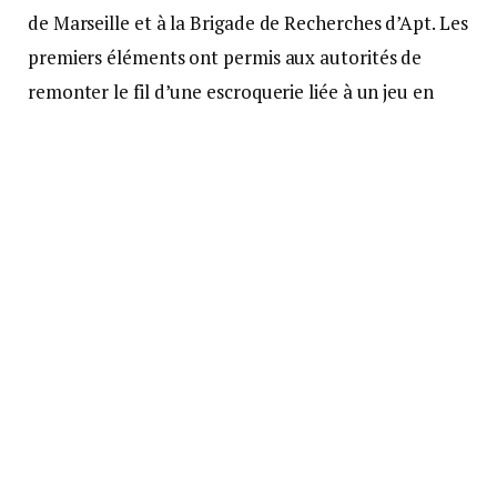
de Marseille et à la Brigade de Recherches d’Apt. Les
premiers éléments ont permis aux autorités de
remonter le fil d’une escroquerie liée à un jeu en
ligne. Il s’avère que les ravisseurs étaient à la
recherche d’un individu dans le but de lui extorquer
une clé de sécurité de cryptomonnaie, envisageant
de s’emparer de plusieurs dizaines de milliers
d’euros.
Les informations fournies par la victime ont révélé
que les agresseurs cherchaient à cibler l’un de leurs
complices, mais ils ne possédaient que le
pseudonyme de cette personne utilisé en ligne, sans
avoir son identité réelle. Les enquêteurs ont utilisé
les éléments fournis par la victime, notamment le