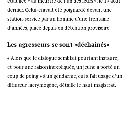
était liée « au meurtre de l’un des leurs », le 19 août
dernier. Celui-ci avait été poignardé devant une
station-service par un homme d’une trentaine
d’années, placé depuis en détention provisoire.
Les agresseurs se sont «déchaînés»
« Alors que le dialogue semblait pourtant instauré,
et pour une raison inexpliquée, un jeune a porté un
coup de poing » à un gendarme, qui a fait usage d’un
diffuseur lacrymogène, détaille le haut magistrat.
Les individus se sont alors « déchaînés », frappant
l’adjudante-chef de patrouille « à la tête avec une
pierre », avant de « saccager le véhicule de service à
coups de pierres et de l’incendier ».