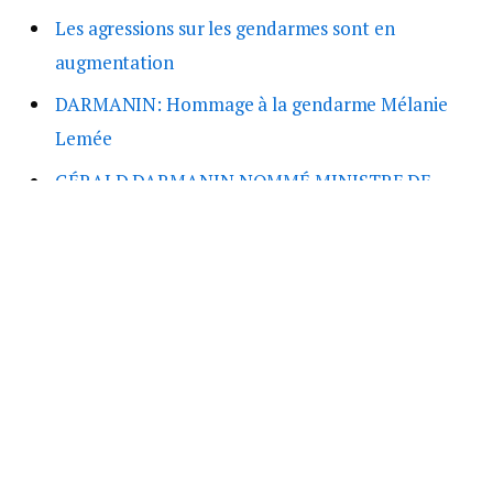
Les agressions sur les gendarmes sont en
augmentation
DARMANIN: Hommage à la gendarme Mélanie
Lemée
GÉRALD DARMANIN NOMMÉ MINISTRE DE
L’INTÉRIEUR
INDIGNATION après la mort d’une gendarme
tuée par la folie d’un chauffard ivre et sans
permis
Elysée
Force Barkane
mali
Mort au Mali
Soldat français tué au Mali