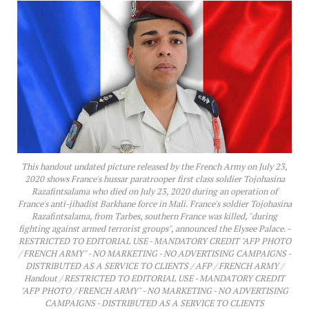
This handout undated picture released by the French Army on July 23,
2020 shows France's hussar paratrooper first class soldier Tojohasina
Razafintsalama who died on July 23, 2020 during an operation of
France's anti-jihadist Barkhane force in Mali. France's soldier Tojohasina
Razafintsalama, from Tarbes, southern France was killed, "during
fighting against armed terrorist groups", announced the Elysee Palace. -
RESTRICTED TO EDITORIAL USE - MANDATORY CREDIT "AFP PHOTO
/ FRENCH ARMY" - NO MARKETING - NO ADVERTISING CAMPAIGNS -
DISTRIBUTED AS A SERVICE TO CLIENTS / AFP / FRENCH ARMY /
Handout / RESTRICTED TO EDITORIAL USE - MANDATORY CREDIT
"AFP PHOTO / FRENCH ARMY" - NO MARKETING - NO ADVERTISING
CAMPAIGNS - DISTRIBUTED AS A SERVICE TO CLIENTS