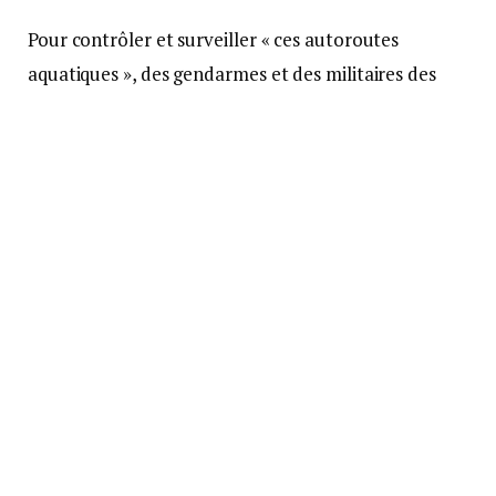
Pour contrôler et surveiller « ces autoroutes
aquatiques », des gendarmes et des militaires des
FAG sont déployés sur des Postes de contrôle fluvial
(PCF), une sorte de péage flottant. Disséminées un
peu partout sur le territoire, ils font office de bases
avancées permanentes.
7,5 tonnes de vivres au beau milieu
de la jungle
C’est depuis l’une d’entre elles que deux gendarmes
mobiles et une vingtaine de légionnaires du 3e REI
(Régiment Étranger d’Infanterie) ont mené à bien
leur opération. Le 26 avril, patrouillant sur le fleuve