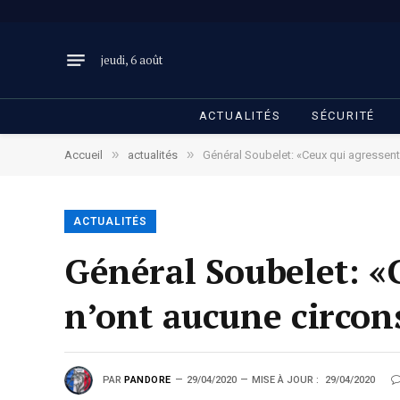
jeudi, 6 août
ACTUALITÉS
SÉCURITÉ
»
»
Accueil
actualités
Général Soubelet: «Ceux qui agressent 
ACTUALITÉS
Général Soubelet: «C
n’ont aucune circon
PAR
PANDORE
29/04/2020
MISE À JOUR :
29/04/2020