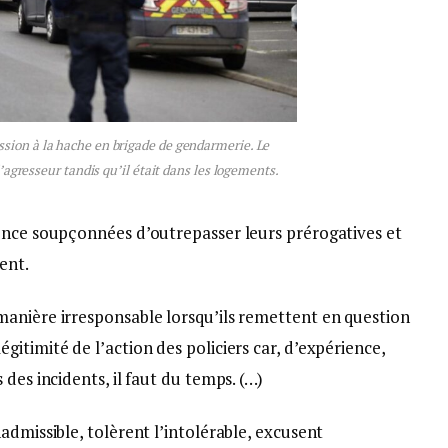
ssion à la hache en brigade de gendarmerie. Le
’agresseur tandis qu’il était dans les logements.
ence soupçonnées d’outrepasser leurs prérogatives et
ent.
anière irresponsable lorsqu’ils remettent en question
itimité de l’action des policiers car, d’expérience,
des incidents, il faut du temps. (…)
admissible, tolèrent l’intolérable, excusent