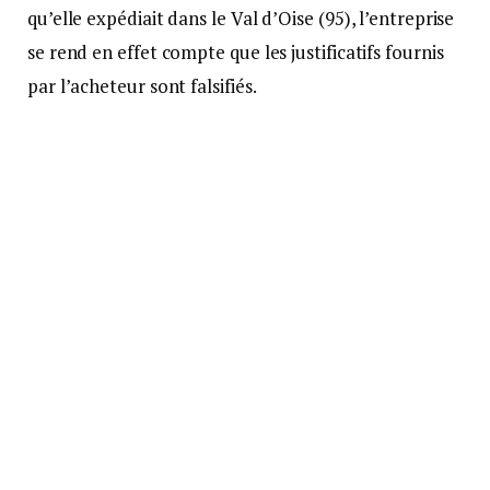
qu’elle expédiait dans le Val d’Oise (95), l’entreprise
se rend en effet compte que les justificatifs fournis
par l’acheteur sont falsifiés.
Le montant de l’escroquerie avoisine les 100 000 €.
Une enquête est alors rapidement diligentée par la
Brigade de recherches (B.R.) de Montmorency (95)
et la BTA de Louvres, avec l’appui de la Section de
recherches (S.R.) de Versailles (78).
Un mode opératoire bien rodé
Les investigations révèlent une manière d’opérer
bien rodée. Utilisant une fausse identité pour
approcher de grandes entreprises et se faisant